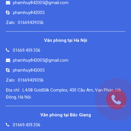
phamhuy842005@gmail.com
phamhuy842005
Zalo: 01669439356
Văn phòng tại Hà Nội
01669.439.356
phamhuy842005@gmail.com
phamhuy842005
Zalo: 01669439356
Địa chỉ: L4.08 GoldSilk Complex, 430 Cầu Am, Vạn Phúc, Hà
Đông, Hà Nội
Văn phòng tại Bắc Giang
01669.439.356