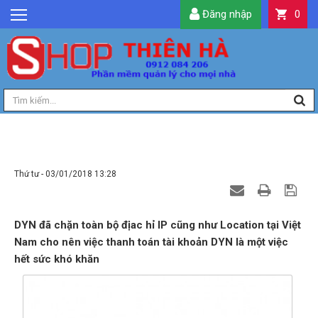
Đăng nhập
0
GIỚI THIỆU
TIN TỨC
SẢN PHẨM
DỊCH VỤ
LIÊN HỆ
HƯỚNG DẪN MUA TÀI KHOẢN DYN
TIỆN ÍCH
Thứ tư - 03/01/2018 13:28
QUẢN LÝ
DYN đã chặn toàn bộ địac hỉ IP cũng như Location tại Việt
Nam cho nên việc thanh toán tài khoản DYN là một việc
hết sức khó khăn