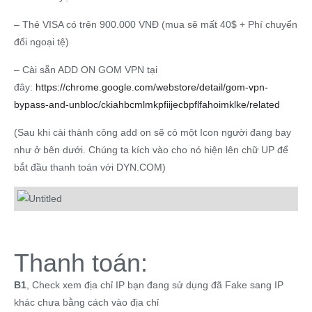
– Thẻ VISA có trên 900.000 VNĐ (mua sẽ mất 40$ + Phí chuyển
đổi ngoại tệ)
– Cài sẵn ADD ON GOM VPN tại
đây:
https://chrome.google.com/webstore/detail/gom-vpn-
bypass-and-unbloc/ckiahbcmlmkpfiijecbpflfahoimklke/related
(Sau khi cài thành công add on sẽ có một Icon người đang bay
như ở bên dưới. Chúng ta kích vào cho nó hiện lên chữ UP để
bắt đầu thanh toán với DYN.COM)
Thanh toán:
B1
, Check xem địa chỉ IP bạn đang sử dụng đã Fake sang IP
khác chưa bằng cách vào địa chỉ