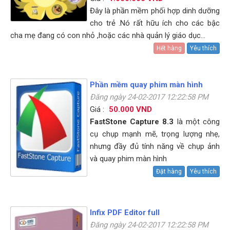
Đây là phần mềm phối hợp dinh dưỡng
cho trẻ .Nó rất hữu ích cho các bậc
cha mẹ đang có con nhỏ ,hoặc các nhà quản lý giáo dục…
Hết hàng
Yêu thích
Phần mềm quay phim màn hình
Đăng ngày 24-02-2017 12:22:58 PM
Giá :
50.000 VND
FastStone Capture
8.3
là một công
cụ chụp mạnh mẽ, trọng lượng nhẹ,
nhưng đầy đủ tính năng về chụp ảnh
và quay phim màn hình
Đặt hàng
Yêu thích
Infix PDF Editor full
Đăng ngày 24-02-2017 12:22:58 PM