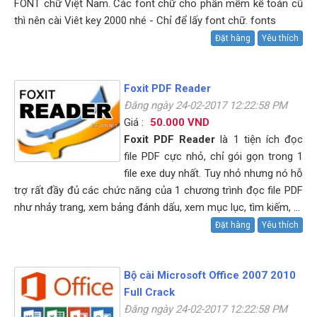
FONT chữ Việt Nam. Các font chữ cho phần mềm kế toán cũ
thì nên cài Viêt key 2000 nhé - Chỉ để lấy font chữ. fonts
Đặt hàng
Yêu thích
Foxit PDF Reader
Đăng ngày 24-02-2017 12:22:58 PM
Giá :
50.000 VND
Foxit PDF Reader
là 1 tiện ích đọc
file PDF cực nhỏ, chỉ gói gọn trong 1
file exe duy nhất. Tuy nhỏ nhưng nó hỗ
trợ rất đầy đủ các chức năng của 1 chương trình đọc file PDF
như nhảy trang, xem bảng đánh dấu, xem mục lục, tìm kiếm, …
Đặt hàng
Yêu thích
Bộ cài Microsoft Office 2007 2010
Full Crack
Đăng ngày 24-02-2017 12:22:58 PM