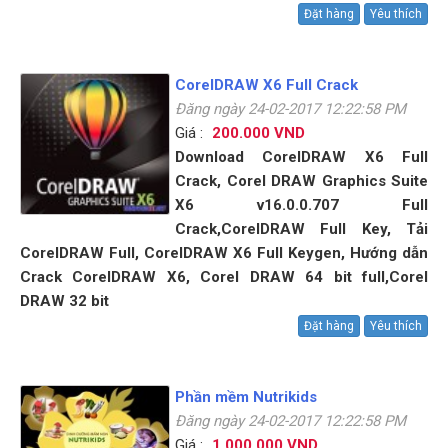
Đặt hàng
Yêu thích
CorelDRAW X6 Full Crack
Đăng ngày 24-02-2017 12:22:58 PM
Giá :
200.000 VND
Download CorelDRAW X6 Full
Crack, Corel DRAW Graphics Suite
X6 v16.0.0.707 Full
Crack,CorelDRAW Full Key, Tải
CorelDRAW Full, CorelDRAW X6 Full Keygen, Hướng dẫn
Crack CorelDRAW X6, Corel DRAW 64 bit full,Corel
DRAW 32 bit
Đặt hàng
Yêu thích
Phần mềm Nutrikids
Đăng ngày 24-02-2017 12:22:58 PM
Giá :
1.000.000 VND