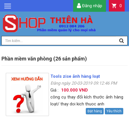
Đăng nhập
0
GIỚI THIỆU
TIN TỨC
SẢN PHẨM
DỊCH VỤ
LIÊN HỆ
Phần mềm văn phòng (26 sản phẩm)
TIỆN ÍCH
Tools zise ảnh hàng loạt
QUẢN LÝ
Đăng ngày 20-03-2019 09:12:46 PM
Giá :
100.000 VND
công cụ thay đổi kích thước ảnh hàng
loạt/ thay doi kich thuoc anh
Đặt hàng
Yêu thích