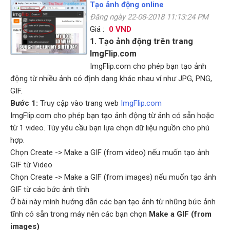
Tạo ảnh động online
Đăng ngày 22-08-2018 11:13:24 PM
Giá :
0 VND
1. Tạo ảnh động trên trang
ImgFlip.com
ImgFlip.com cho phép bạn tạo ảnh
động từ nhiều ảnh có định dạng khác nhau ví như JPG, PNG,
GIF.
Bước 1:
Truy cập vào trang web
ImgFlip.com
ImgFlip.com cho phép bạn tạo ảnh động từ ảnh có sẵn hoặc
từ 1 video. Tùy yêu cầu bạn lựa chọn dữ liệu nguồn cho phù
hợp.
Chọn Create -> Make a GIF (from video) nếu muốn tạo ảnh
GIF từ Video
Chọn Create -> Make a GIF (from images) nếu muốn tạo ảnh
GIF từ các bức ảnh tĩnh
Ở bài này mình hướng dẫn các bạn tạo ảnh từ những bức ảnh
tĩnh có sẵn trong máy nên các bạn chọn
Make a GIF (from
images)