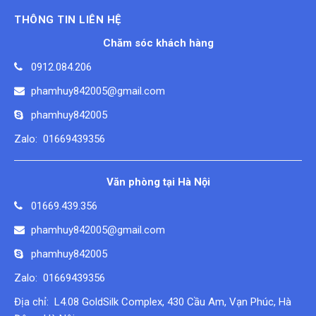
THÔNG TIN LIÊN HỆ
Chăm sóc khách hàng
0912.084.206
phamhuy842005@gmail.com
phamhuy842005
Zalo: 01669439356
Văn phòng tại Hà Nội
01669.439.356
phamhuy842005@gmail.com
phamhuy842005
Zalo: 01669439356
Địa chỉ: L4.08 GoldSilk Complex, 430 Cầu Am, Vạn Phúc, Hà