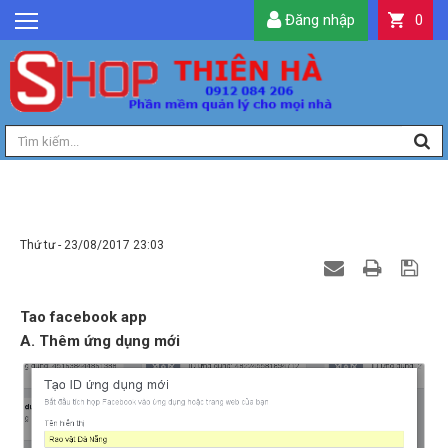
Đăng nhập
0
GIỚI THIỆU
TIN TỨC
SẢN PHẨM
DỊCH VỤ
LIÊN HỆ
TAO FACEBOOK APP
TIỆN ÍCH
Thứ tư - 23/08/2017 23:03
QUẢN LÝ
Tao facebook app
A. Thêm ứng dụng mới