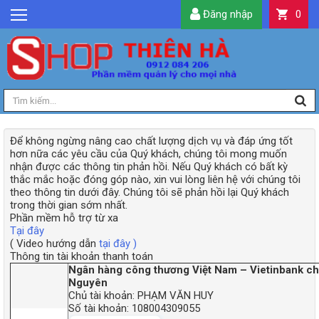
Đăng nhập
0
GIỚI THIỆU
TIN TỨC
SẢN PHẨM
DỊCH VỤ
Để không ngừng nâng cao chất lượng dịch vụ và đáp ứng tốt
LIÊN HỆ
hơn nữa các yêu cầu của Quý khách, chúng tôi mong muốn
nhận được các thông tin phản hồi. Nếu Quý khách có bất kỳ
TIỆN ÍCH
thắc mắc hoặc đóng góp nào, xin vui lòng liên hệ với chúng tôi
theo thông tin dưới đây. Chúng tôi sẽ phản hồi lại Quý khách
QUẢN LÝ
trong thời gian sớm nhất.
Phần mềm hỗ trợ từ xa
Tại đây
( Video hướng dẫn
tại đây )
Thông tin tài khoản thanh toán
Ngân hàng công thương Việt Nam – Vietinbank ch
Nguyên
Chủ tài khoản: PHẠM VĂN HUY
Số tài khoản: 108004309055