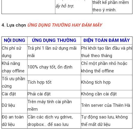
thiết kế phần mềm
ấy hỗ trợ.
theo ý mình.
4. Lựa chọn
ỨNG DỤNG THƯỜNG HAY ĐÁM MÂY
NỘI DUNG
ỨNG DỤNG THƯỜNG
ĐIỆN TOÁN ĐÁM MÂY
Chi phí sử
Trả phí 1 lần sử dụng mãi
Phí khởi tạo lần đầu và phí
dụng
mãi
thuê theo tháng
Khả năng
Chỉ một phần nhỏ hoặc
100% chạy tốt, ổn định
chạy offline
không thể offline
Tối ưu phần
Tích hợp tốt
Không tích hợp
cứng
Cài đặt
Phải cài đặt
Không cần cài đặt
Trên máy tính cài phần
Dữ liệu
Trên server của Thiên Hà
mềm
Độ an toàn
Cần các dịch vụ gdrive,
Tự động sao lưu, không
dữ liệu
dropbox… để sao lưu
thể mất dữ liệu