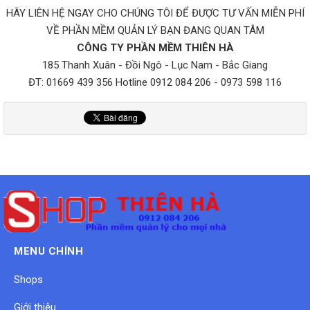
HÃY LIÊN HỆ NGAY CHO CHÚNG TÔI ĐỂ ĐƯỢC TƯ VẤN MIỄN PHÍ
VỀ PHẦN MỀM QUẢN LÝ BẠN ĐANG QUAN TÂM
CÔNG TY PHẦN MỀM THIÊN HÀ
185 Thanh Xuân - Đồi Ngô - Lục Nam - Bắc Giang
ĐT: 01669 439 356 Hotline 0912 084 206 - 0973 598 116
MENU CHÍNH
Shops
Giới thiệu