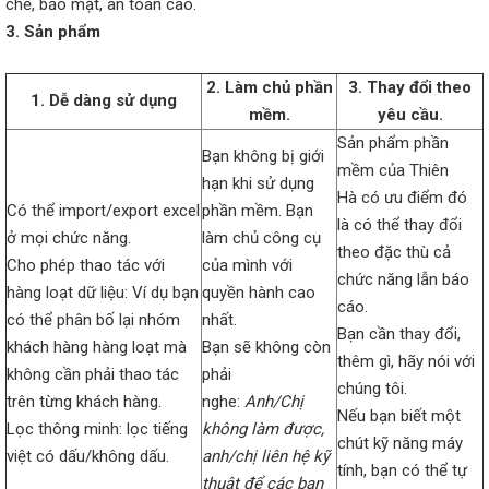
chẽ, bảo mật, an toàn cao.
3. Sản phẩm
2. Làm chủ phần
3. Thay đổi theo
1. Dễ dàng sử dụng
mềm.
yêu cầu.
Sản phẩm phần
Bạn không bị giới
mềm của Thiên
hạn khi sử dụng
Hà có ưu điểm đó
Có thể import/export excel
phần mềm. Bạn
là có thể thay đổi
ở mọi chức năng.
làm chủ công cụ
theo đặc thù cả
Cho phép thao tác với
của mình với
chức năng lẫn báo
hàng loạt dữ liệu: Ví dụ bạn
quyền hành cao
cáo.
có thể phân bố lại nhóm
nhất.
Bạn cần thay đổi,
khách hàng hàng loạt mà
Bạn sẽ không còn
thêm gì, hãy nói với
không cần phải thao tác
phải
chúng tôi.
trên từng khách hàng.
nghe:
Anh/Chị
Nếu bạn biết một
Lọc thông minh: lọc tiếng
không làm được,
chút kỹ năng máy
việt có dấu/không dấu.
anh/chị liên hệ kỹ
tính, bạn có thể tự
thuật để các bạn