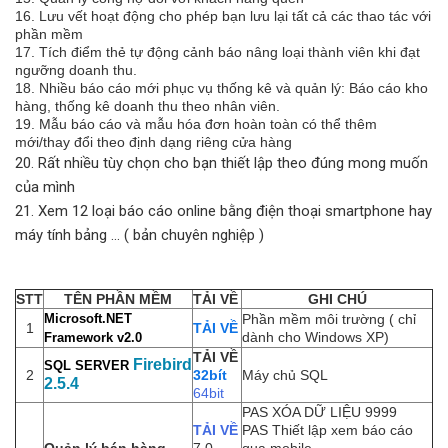
16. Lưu vết hoạt động cho phép bạn lưu lại tất cả các thao tác với
phần mềm
17. Tích điểm thẻ tự động cảnh báo nâng loại thành viên khi đạt
ngưỡng doanh thu.
18. Nhiều báo cáo mới phục vụ thống kê và quản lý: Báo cáo kho
hàng, thống kê doanh thu theo nhân viên.
19. Mẫu báo cáo và mẫu hóa đơn hoàn toàn có thể thêm
mới/thay đổi theo định dạng riêng cửa hàng
20. Rất nhiều tùy chọn cho bạn thiết lập theo đúng mong muốn
của mình
21. Xem 12 loại báo cáo online bằng điện thoại smartphone hay
máy tính bảng ... ( bản chuyên nghiệp )
STT
TÊN PHẦN MỀM
TẢI VỀ
GHI CHÚ
Microsoft.NET
Phần mềm môi trường ( chỉ
1
TẢI VỀ
dành cho Windows XP)
Framework v2.0
TẢI VỀ
Firebird
SQL SERVER
2
32bít
Máy chủ SQL
2.5.4
64bit
PAS XÓA DỮ LIỆU 9999
TẢI VỀ
PAS Thiết lập xem báo cáo
Quản lý bán hàng
7.0
qua mobile