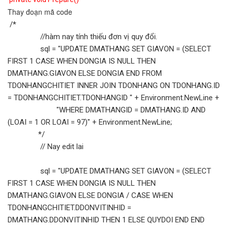
Thay đoạn mã code
/*
//hàm nay tính thiếu đơn vị quy đổi.
sql = "UPDATE DMATHANG SET GIAVON = (SELECT
FIRST 1 CASE WHEN DONGIA IS NULL THEN
DMATHANG.GIAVON ELSE DONGIA END FROM
TDONHANGCHITIET INNER JOIN TDONHANG ON TDONHANG.ID
= TDONHANGCHITIET.TDONHANGID " + Environment.NewLine +
"WHERE DMATHANGID = DMATHANG.ID AND
(LOAI = 1 OR LOAI = 97)" + Environment.NewLine;
*/
// Nay edit lai
sql = "UPDATE DMATHANG SET GIAVON = (SELECT
FIRST 1 CASE WHEN DONGIA IS NULL THEN
DMATHANG.GIAVON ELSE DONGIA / CASE WHEN
TDONHANGCHITIET.DDONVITINHID =
DMATHANG.DDONVITINHID THEN 1 ELSE QUYDOI END END