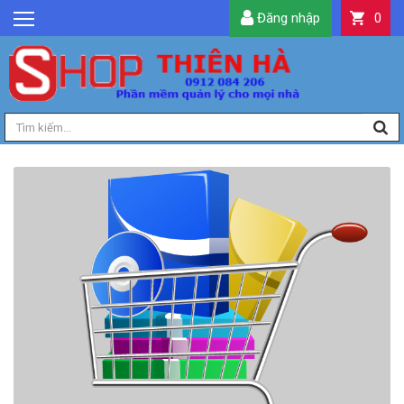
Đăng nhập
0
GIỚI THIỆU
TIN TỨC
SẢN PHẨM
DỊCH VỤ
LIÊN HỆ
TIỆN ÍCH
QUẢN LÝ