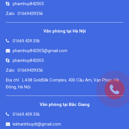
phamhuy842005
Zalo: 01669439356
Văn phòng tại Hà Nội
01669.439.356
phamhuy842005@gmail.com
phamhuy842005
Zalo: 01669439356
Địa chỉ: L4.08 GoldSilk Complex, 430 Cầu Am, Vạn Phúc, Hà
Đông, Hà Nội
Văn phòng tại Bắc Giang
01669.439.356
lekhanhhuydt@gmail.com