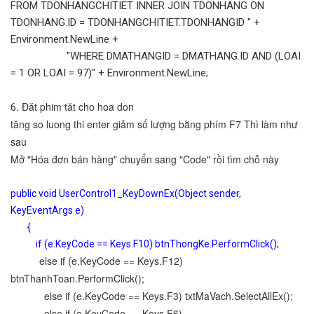
FROM TDONHANGCHITIET INNER JOIN TDONHANG ON
TDONHANG.ID = TDONHANGCHITIET.TDONHANGID " +
Environment.NewLine +
"WHERE DMATHANGID = DMATHANG.ID AND (LOAI
= 1 OR LOAI = 97)" + Environment.NewLine;
. Đăt phim tăt cho hoa don
6
tăng so luong thi enter giảm số lượng bằng phím F7 Thì làm như
sau
Mở "Hóa đơn bán hàng" chuyển sang "Code" rồi tìm chỗ này
public void UserControl1_KeyDownEx(Object sender,
KeyEventArgs e)
{
if (e.KeyCode == Keys.F10) btnThongKe.PerformClick();
else if (e.KeyCode == Keys.F12)
btnThanhToan.PerformClick();
else if (e.KeyCode == Keys.F3) txtMaVach.SelectAllEx();
else if (e.KeyCode == Keys.F6)