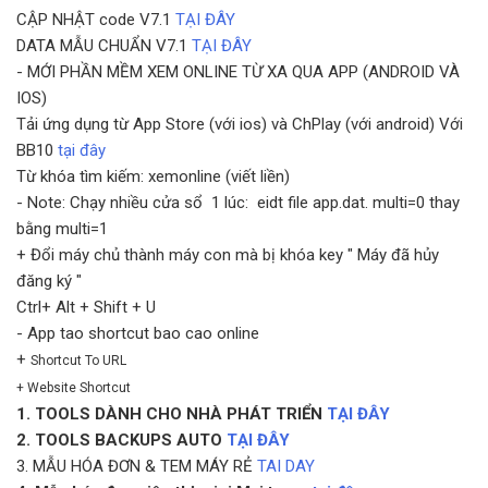
CẬP NHẬT code V7.1
TẠI ĐÂY
DATA MẪU CHUẨN V7.1
TẠI ĐÂY
- MỚI PHẦN MỀM XEM ONLINE TỪ XA QUA APP (ANDROID VÀ
IOS)
Tải ứng dụng từ App Store (với ios) và ChPlay (với android) Với
BB10
tại đây
Từ khóa tìm kiếm: xemonline (viết liền)
- Note: Chạy nhiều cửa sổ 1 lúc: eidt file app.dat. multi=0 thay
bằng multi=1
+ Đổi máy chủ thành máy con mà bị khóa key " Máy đã hủy
đăng ký "
Ctrl+ Alt + Shift + U
- App tao shortcut bao cao online
+
Shortcut To URL
+
Website Shortcut
1. TOOLS DÀNH CHO NHÀ PHÁT TRIỂN
TẠI ĐÂY
2. TOOLS BACKUPS AUTO
TẠI ĐÂY
3. MẪU HÓA ĐƠN & TEM MÁY RẺ
TAI DAY