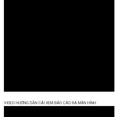
VIDEO HƯỚNG DẪN CÀI XEM BÁO CÁO RA MÀN HÌNH