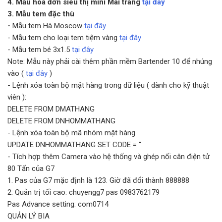
4. Mẫu hóa đơn siêu thị mini Mai trang
tại đây
3. Mẫu tem đặc thù
-
Mẫu tem Hà Moscow
tại đây
- Mẫu tem cho loại tem tiệm vàng
tại đây
- Mẫu tem bé 3x1.5
tại đây
Note: Mẫu này phải cài thêm phần mềm Bartender 10 để nhúng
vào (
tại đây
)
- Lệnh xóa toàn bộ mặt hàng trong dữ liệu ( dành cho kỹ thuật
viên ):
DELETE FROM DMATHANG
DELETE FROM DNHOMMATHANG
- Lệnh xóa toàn bộ mã nhóm mặt hàng
UPDATE DNHOMMATHANG SET CODE = ''
- Tích hợp thêm Camera vào hệ thống và ghép nối cân điện tử
80 Tấn của G7
1. Pas của G7 mặc định là 123. Giờ đã đổi thành 888888
2. Quản trị tối cao: chuyengg7 pas 0983762179
Pas Advance setting: com0714
QUẢN LÝ BIA