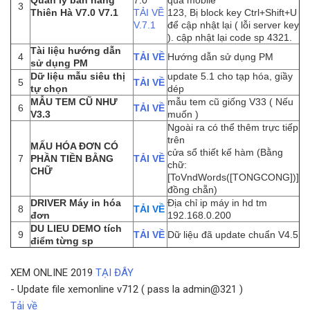
3
Thiên Hà V7.0 V7.1
TẢI VỀ
123, Bị block key Ctrl+Shift+U
V.7.1
để cập nhật lại ( lỗi server key
). cập nhật lại code sp 4321.
Tài liệu hướng dẫn
4
TẢI VỀ
Hướng dẫn sử dụng PM
sử dụng PM
Dữ liệu mẫu siêu thị
update 5.1 cho tạp hóa, giầy
5
TẢI VỀ
tự chọn
dép
MẪU TEM CŨ NHƯ
mẫu tem cũ giống V33 ( Nếu
6
TẢI VỀ
V3.3
muốn )
Ngoài ra có thể thêm trực tiếp
trên
MẤU HÓA ĐƠN CÓ
cửa sổ thiết kế hàm (Bằng
7
PHẦN TIỀN BẰNG
TẢI VỀ
chữ:
CHỮ
[ToVndWords([TONGCONG])]
đồng chẵn)
DRIVER Máy in hóa
Địa chỉ ip máy in hd tm
8
TẢI VỀ
đơn
192.168.0.200
DU LIEU DEMO tích
9
TẢI VỀ
Dữ liệu đã update chuẩn V4.5
điểm từng sp
XEM ONLINE 2019
TẠI ĐÂY
- Update file xemonline v712 ( pass la admin@321 )
Tải về