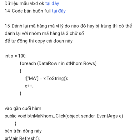
Dữ liệu mẫu vlxd ok
tại đây
14. Code bán buôn full
tại đây
15. Dánh lại mã hàng mà vì lý do nào đó hay bị trùng thì có thể
đánh lại với nhóm mã hàng là 3 chữ số
để tự động thì copy cái đoạn này
int x = 100;
foreach (DataRow r in dtNhom.Rows)
{
r["MA"] = x.ToString();
x++;
}
vào gần cuối hàm
public void btnMaNhom_Click(object sender, EventArgs e)
{
bên trên dòng này
grMain.Refresh();