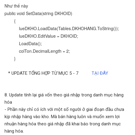
Như thế này
public void SetData(string DKHOID)
{
lueDKHO.LoadData(Tables.
DKHOHANG.ToString());
lueDKHO.EditValue = DKHOID;
LoadData();
colTon.DecimalLength = 2;
}
* UPDATE TỔNG HỢP TỪ MỤC 5 - 7
TẠI ĐÂY
8. Update tính lại giá vốn theo giá nhập trong danh mục hàng
hóa
- Phần này chỉ có ích với một số người ở giai đoạn đầu chưa
kịp nhập hàng vào kho. Mà bán hàng luôn và muốn xem lợi
nhuận hàng hóa theo giá nhập đã khai báo trong danh mục
hàng hóa.