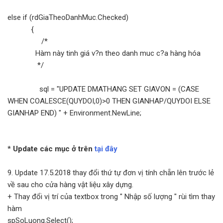
else if (rdGiaTheoDanhMuc.Checked)
{
/*
Hàm này tinh giá v?n theo danh muc c?a hàng hóa
*/
sql = "UPDATE DMATHANG SET GIAVON = (CASE
WHEN COALESCE(QUYDOI,0)>0 THEN GIANHAP/QUYDOI ELSE
GIANHAP END) " + Environment.NewLine;
*
Update các mục ở trên
tại đây
9. Update 17.5.2018 thay đổi thứ tự đơn vị tính chẵn lên trước lẻ
về sau cho cửa hàng vật liệu xây dựng.
+ Thay đổi vị trí của textbox trong " Nhập số lượng " rùi tìm thay
hàm
spSoLuong.Select();