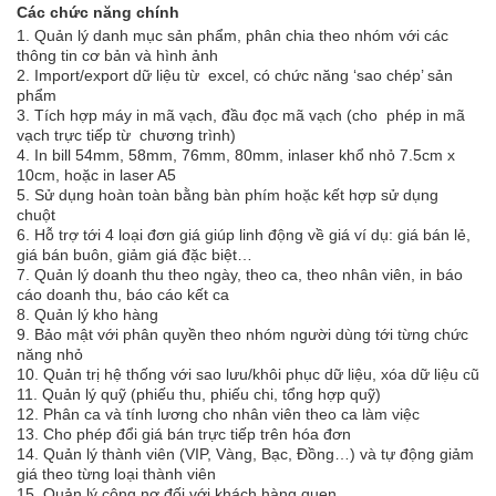
Các chức năng chính
1. Quản lý danh mục sản phẩm, phân chia theo nhóm với các
thông tin cơ bản và hình ảnh
2. Import/export dữ liệu từ excel, có chức năng ‘sao chép’ sản
phẩm
3. Tích hợp máy in mã vạch, đầu đọc mã vạch (cho phép in mã
vạch trực tiếp từ chương trình)
4. In bill 54mm, 58mm, 76mm, 80mm, inlaser khổ nhỏ 7.5cm x
10cm, hoặc in laser A5
5. Sử dụng hoàn toàn bằng bàn phím hoặc kết hợp sử dụng
chuột
6. Hỗ trợ tới 4 loại đơn giá giúp linh động về giá ví dụ: giá bán lẻ,
giá bán buôn, giảm giá đặc biệt…
7. Quản lý doanh thu theo ngày, theo ca, theo nhân viên, in báo
cáo doanh thu, báo cáo kết ca
8. Quản lý kho hàng
9. Bảo mật với phân quyền theo nhóm người dùng tới từng chức
năng nhỏ
10. Quản trị hệ thống với sao lưu/khôi phục dữ liệu, xóa dữ liệu cũ
11. Quản lý quỹ (phiếu thu, phiếu chi, tổng hợp quỹ)
12. Phân ca và tính lương cho nhân viên theo ca làm việc
13. Cho phép đổi giá bán trực tiếp trên hóa đơn
14. Quản lý thành viên (VIP, Vàng, Bạc, Đồng…) và tự động giảm
giá theo từng loại thành viên
15. Quản lý công nợ đối với khách hàng quen