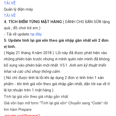
TẢI VỀ
Quản lý điện máy
TẢI VỀ
4. TÍCH ĐIỂM TỪNG MẶT HÀNG
( DÀNH CHO BÁN SỮA tặng
quà , đồ chơi trẻ em )
- Tải về update
tại đây
5. Update tính lại giá vốn theo giá nhập gần nhất với 2 đơn
vị tính.
( Ngày 21 tháng 4 năm 2018 ). Lỗi này đã được phát hiện vào
những phiên bản trước nhưng vì mình quên nên mình đã không
bổ xung vào phiên bản mới nhất. V5.1.
Anh em kỹ thuật triển
khai và các chủ shop thông cảm.
( Nó chỉ được tính là lỗi khi áp dụng 2 đơn vị tính trên 1 sản
phẩm - khi tính giá vốn theo giá nhập gần nhất, dẫn tới sai về tỉ
lệ lợi nhuận trên 1 mặt hàng ).
Tính lại giá vốn theo giá nhâp gần nhât
Giá vốn bạn mở form "Tính lại giá vốn" Chuyển sang "Code" rồi
tìm hàm Prepare
private void Prepare()