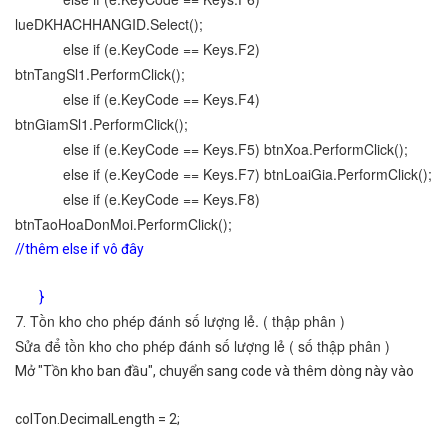
lueDKHACHHANGID.Select();
else if (e.KeyCode == Keys.F2)
btnTangSl1.PerformClick();
else if (e.KeyCode == Keys.F4)
btnGiamSl1.PerformClick();
else if (e.KeyCode == Keys.F5) btnXoa.PerformClick();
else if (e.KeyCode == Keys.F7) btnLoaiGia.PerformClick();
else if (e.KeyCode == Keys.F8)
btnTaoHoaDonMoi.PerformClick();
//thêm else if vô đây
}
Tồn kho cho phép đánh số lượng lẻ. ( thập phân )
7.
Sửa để tồn kho cho phép đánh số lượng lẻ ( số thập phân )
Mở "Tồn kho ban đầu", chuyển sang code và thêm dòng này vào
colTon.DecimalLength = 2;