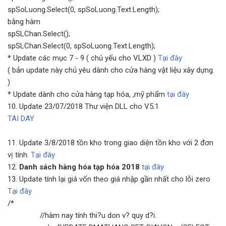
spSoLuong.Select(0, spSoLuong.Text.Length);
bằng hàm
spSLChan.Select();
spSLChan.Select(0, spSoLuong.Text.Length);
* Update các mục 7 - 9 ( chủ yếu cho VLXD )
Tại đây
( bản update này chủ yêu dành cho cửa hàng vật liệu xây dựng.
)
* Update dành cho cửa hàng tạp hóa, ,mỹ phẩm
tại đây
10. Update 23/07/2018 Thư viện DLL cho V5.1
TAI DAY
11. Update 3/8/2018 tồn kho trong giao diện tồn kho với 2 đơn
vị tính.
Tại đây
12.
Danh sách hàng hóa tạp hóa 2018
tại đây
13. Update tính lại giá vốn theo giá nhập gần nhất cho lỗi zero
Tại đây
/*
//hàm nay tính thi?u don v? quy d?i.