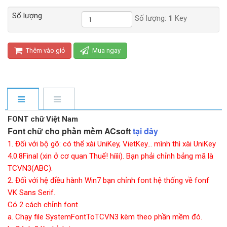
Số lượng
Số lượng:
1
Key
Thêm vào giỏ
Mua ngay
FONT chữ Việt Nam
Font chữ cho phần mềm ACsoft
tại đây
1. Đối với bộ gõ: có thể xài UniKey, VietKey... mình thì xài UniKey
4.0.8Final (xin ở cơ quan Thuế! hiììi). Bạn phải chỉnh bảng mã là
TCVN3(ABC).
2. Đối với hệ điều hành Win7 bạn chỉnh font hệ thống về fonf
VK Sans Serif.
Có 2 cách chỉnh font
a. Chạy file SystemFontToTCVN3 kèm theo phần mềm đó.