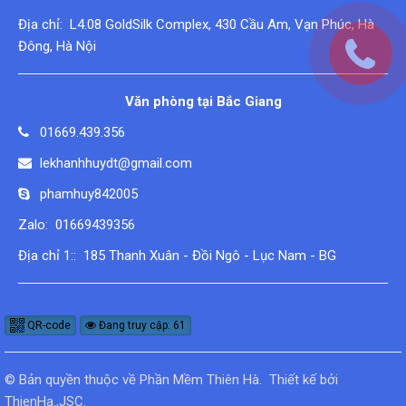
Địa chỉ: L4.08 GoldSilk Complex, 430 Cầu Am, Vạn Phúc, Hà
Đông, Hà Nội
Văn phòng tại Bắc Giang
01669.439.356
lekhanhhuydt@gmail.com
phamhuy842005
Zalo: 01669439356
Địa chỉ 1:: 185 Thanh Xuân - Đồi Ngô - Lục Nam - BG
QR-code
Đang truy cập: 61
© Bản quyền thuộc về
Phần Mềm Thiên Hà
.
Thiết kế bởi
ThienHa.,JSC
.