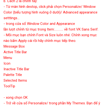
b. Cách 2 là chỉnh tay:
- Từ màn hình destop, click phải chọn Personalize/ Window
Color (biểu tượng hình vuông ở dưới)/ Advanced appearance
setttings...
- trong cửa sổ Window Color and Appearance
lần lượt chỉnh từ mục trong Item:............ về font VK Sans Serif.
- Mỗi mục bạn chỉnh Font và Size luôn nhé. Chỉnh xong mục
nào bấm Apply cái rồi hãy chỉnh mục tiếp theo.
Message Box
Active Title Bar
Menu
Icon
Inactive Title Bar
Palette Title
Selected Items
ToolTip
- xong chọn OK
- Trở về cửa sổ Personalize/ trong phần My Themes. Bạn để ý