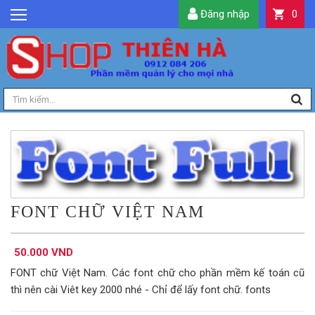
Đăng nhập
0
GIỚI THIỆU
TIN TỨC
SẢN PHẨM
DỊCH VỤ
LIÊN HỆ
TIỆN ÍCH
QUẢN LÝ
FONT CHỮ VIỆT NAM
50.000 VND
FONT chữ Việt Nam. Các font chữ cho phần mềm kế toán cũ
thì nên cài Viêt key 2000 nhé - Chỉ để lấy font chữ. fonts