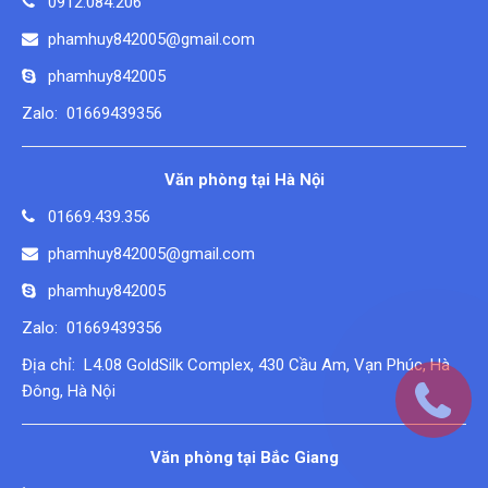
0912.084.206
phamhuy842005@gmail.com
phamhuy842005
Zalo: 01669439356
Văn phòng tại Hà Nội
01669.439.356
phamhuy842005@gmail.com
phamhuy842005
Zalo: 01669439356
Địa chỉ: L4.08 GoldSilk Complex, 430 Cầu Am, Vạn Phúc, Hà
Đông, Hà Nội
Văn phòng tại Bắc Giang