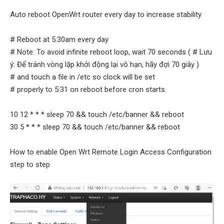
Auto reboot OpenWrt router every day to increase stability
# Reboot at 5:30am every day
# Note: To avoid infinite reboot loop, wait 70 seconds ( # Lưu
ý: Để tránh vòng lặp khởi động lại vô hạn, hãy đợi 70 giây )
# and touch a file in /etc so clock will be set
# properly to 5:31 on reboot before cron starts.
10 12 * * * sleep 70 && touch /etc/banner && reboot
30 5 * * * sleep 70 && touch /etc/banner && reboot
How to enable Open Wrt Remote Login Access Configuration
step to step