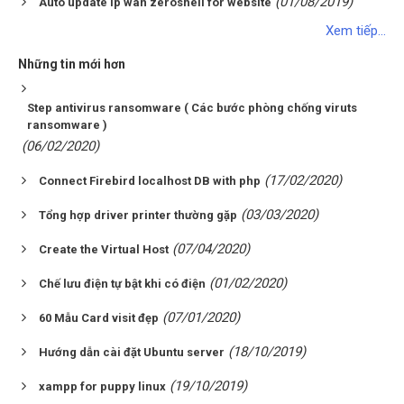
(01/08/2019)
Auto update ip wan zeroshell for website
Xem tiếp...
Những tin mới hơn
Step antivirus ransomware ( Các bước phòng chống viruts
ransomware )
(06/02/2020)
(17/02/2020)
Connect Firebird localhost DB with php
(03/03/2020)
Tổng hợp driver printer thường gặp
(07/04/2020)
Create the Virtual Host
(01/02/2020)
Chế lưu điện tự bật khi có điện
(07/01/2020)
60 Mẫu Card visit đẹp
(18/10/2019)
Hướng dẫn cài đặt Ubuntu server
(19/10/2019)
xampp for puppy linux