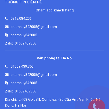
THÔNG TIN LIÊN HỆ
Chăm sóc khách hàng
0912.084.206
phamhuy842005@gmail.com
phamhuy842005
Zalo: 01669439356
Văn phòng tại Hà Nội
01669.439.356
phamhuy842005@gmail.com
phamhuy842005
Zalo: 01669439356
Địa chỉ: L4.08 GoldSilk Complex, 430 Cầu Am, Vạn Phúc, Hà
Đông, Hà Nội