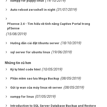
(19/10/2019)
xampp for puppy linux
(31/07/2019)
Auto reboot zeroshell in night
Pfsense 2.4 - Tìm hiểu về tính năng Captive Portal trong
pfSense
(15/08/2019)
(18/10/2019)
Hướng dẫn cài đặt Ubuntu server
(19/06/2019)
sql server for ubuntu linux
Những tin cũ hơn
(10/05/2019)
Ký tự html code html
(08/05/2019)
Phần mềm sao lưu Mega Backup
(08/05/2019)
Gửi ip wan của máy linux về server
(07/05/2019)
xampp for linux
Introduction to SQL Server Database Backup and Restore