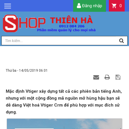
Đăng nhập
0
GIỚI THIỆU
TIN TỨC
SẢN PHẨM
DỊCH VỤ
LIÊN HỆ
CÀI ĐẶT VTIGER CRM TIẾNG VIỆT
TIỆN ÍCH
Thứ ba - 14/05/2019 06:01
QUẢN LÝ
Mặc định Vtiger xây dựng tất cả các phiên bản tiếng Anh,
nhưng với một cộng đồng mã nguồn mở hùng hậu bạn sẽ
dễ dàng Việt hoá Vtiger Crm để phù hợp với mục đích sử
dụng.