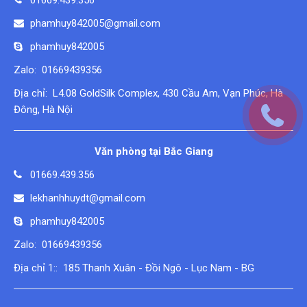
phamhuy842005@gmail.com
phamhuy842005
Zalo: 01669439356
Địa chỉ: L4.08 GoldSilk Complex, 430 Cầu Am, Vạn Phúc, Hà
Đông, Hà Nội
Văn phòng tại Bắc Giang
01669.439.356
lekhanhhuydt@gmail.com
phamhuy842005
Zalo: 01669439356
Địa chỉ 1:: 185 Thanh Xuân - Đồi Ngô - Lục Nam - BG