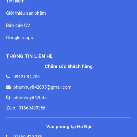
Tìm kiếm
Giới thiệu sản phẩm
Báo cáo CV
Google maps
THÔNG TIN LIÊN HỆ
Chăm sóc khách hàng
0912.084.206
phamhuy842005@gmail.com
phamhuy842005
Zalo: 01669439356
Văn phòng tại Hà Nội
01669.439.356