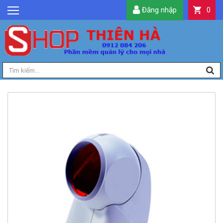
Đăng nhập
0
GIỚI THIỆU
TIN TỨC
SẢN PHẨM
DỊCH VỤ
LIÊN HỆ
TIỆN ÍCH
QUẢN LÝ