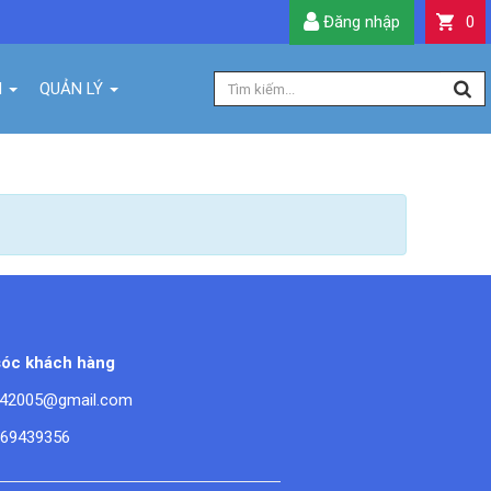
Đăng nhập
0
H
QUẢN LÝ
óc khách hàng
42005@gmail.com
669439356