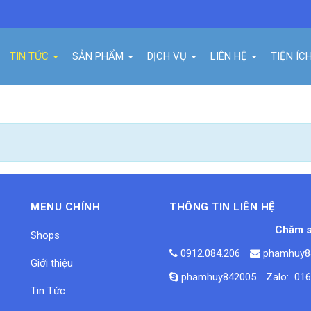
TIN TỨC
SẢN PHẨM
DỊCH VỤ
LIÊN HỆ
TIỆN ÍC
MENU CHÍNH
THÔNG TIN LIÊN HỆ
Chăm s
Shops
0912.084.206
phamhuy8
Giới thiệu
phamhuy842005
Zalo: 01
Tin Tức