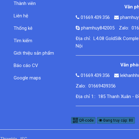
Thành viên
Văn ph
Liên hệ
01669.439.356
phamhuy
phamhuy842005
Zalo: 01
Thống kê
Địa chỉ: L4.08 GoldSilk Compl
Tìm kiếm
Nội
Giới thiệu sản phẩm
Văn phòn
Báo cáo CV
01669.439.356
lekhanh
Google maps
Zalo: 01669439356
Địa chỉ 1:: 185 Thanh Xuân - 
QR-code
Đang truy cập: 80