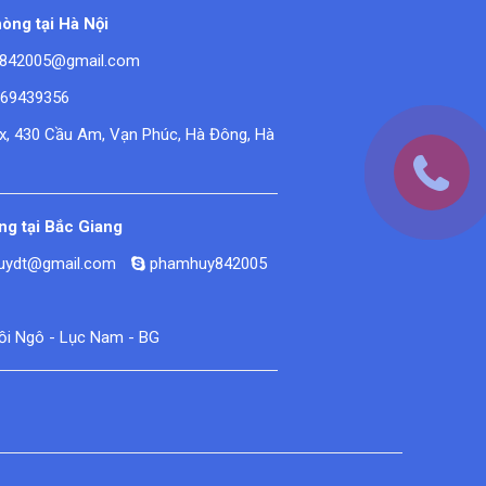
òng tại Hà Nội
842005@gmail.com
669439356
ex, 430 Cầu Am, Vạn Phúc, Hà Đông, Hà
g tại Bắc Giang
huydt@gmail.com
phamhuy842005
Đồi Ngô - Lục Nam - BG