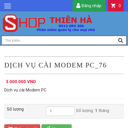
Đăng nhập
0
GIỚI THIỆU
TIN TỨC
SẢN PHẨM
DỊCH VỤ
LIÊN HỆ
DỊCH VỤ CÀI MODEM PC_76
TIỆN ÍCH
3.000.000 VND
QUẢN LÝ
Dịch vụ cài Modem PC
Số lượng
Số lượng:
1
tháng