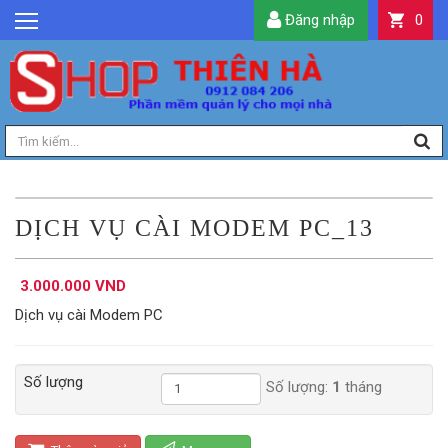
Đăng nhập
0
GIỚI THIỆU
TIN TỨC
SẢN PHẨM
DỊCH VỤ
LIÊN HỆ
DỊCH VỤ CÀI MODEM PC_13
TIỆN ÍCH
3.000.000 VND
QUẢN LÝ
Dịch vụ cài Modem PC
Số lượng
Số lượng:
1
tháng