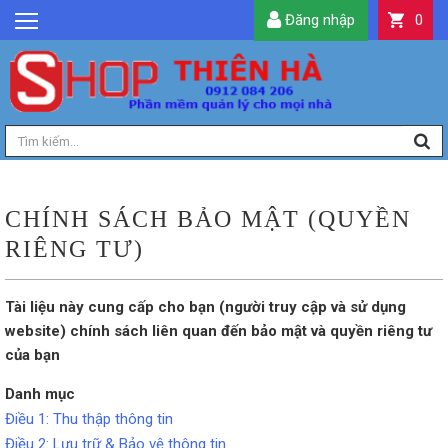
Đăng nhập
0
GIỚI THIỆU
TIN TỨC
SẢN PHẨM
DỊCH VỤ
LIÊN HỆ
CHÍNH SÁCH BẢO MẬT (QUYỀN
TIỆN ÍCH
RIÊNG TƯ)
QUẢN LÝ
Tài liệu này cung cấp cho bạn (người truy cập và sử dụng
website) chính sách liên quan đến bảo mật và quyền riêng tư
của bạn
Danh mục
Điều 1: Thu thập thông tin
Điều 2: Lưu trữ & Bảo vệ thông tin