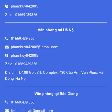
phamhuy842005
Zalo: 01669439356
Văn phòng tại Hà Nội
01669.439.356
phamhuy842005@gmail.com
phamhuy842005
Zalo: 01669439356
Địa chỉ: L4.08 GoldSilk Complex, 430 Cầu Am, Vạn Phúc, Hà
Đông, Hà Nội
Văn phòng tại Bắc Giang
01669.439.356
lekhanhhuydt@gmail.com