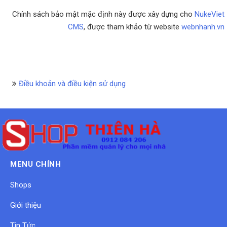
Chính sách bảo mật mặc định này được xây dựng cho
NukeViet
CMS
, được tham khảo từ website
webnhanh.vn
Điều khoản và điều kiện sử dụng
MENU CHÍNH
Shops
Giới thiệu
Tin Tức