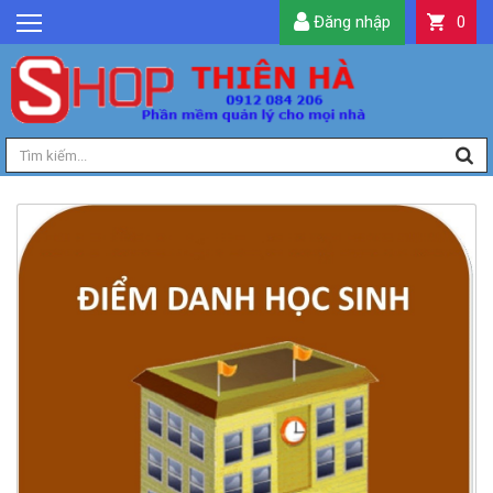
Đăng nhập
0
GIỚI THIỆU
TIN TỨC
SẢN PHẨM
DỊCH VỤ
LIÊN HỆ
TIỆN ÍCH
QUẢN LÝ