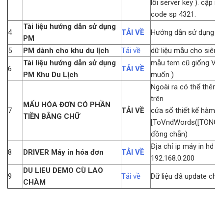
lỗi server key ). cập n
code sp 4321.
Tài liệu hướng dẫn sử dụng
4
TẢI VỀ
Hướng dẫn sử dụng 
PM
5
PM dành cho khu du lịch
Tải về
dữ liệu mẫu cho siêu 
Tài liệu hướng dẫn sử dụng
mẫu tem cũ giống V3
6
TẢI VỀ
PM Khu Du Lịch
muốn )
Ngoài ra có thể thêm 
trên
MẤU HÓA ĐƠN CÓ PHẦN
7
TẢI VỀ
cửa sổ thiết kế hàm 
TIỀN BẰNG CHỮ
[ToVndWords([TONG
đồng chẵn)
Địa chỉ ip máy in hd 
8
DRIVER Máy in hóa đơn
TẢI VỀ
192.168.0.200
DU LIEU DEMO CÙ LAO
9
Tải về
Dữ liệu đã update ch
CHÀM