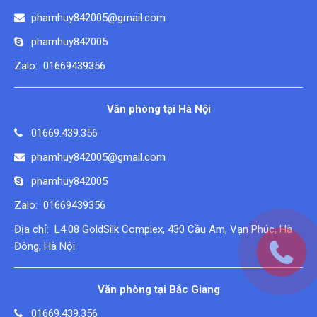
phamhuy842005@gmail.com
phamhuy842005
Zalo: 01669439356
Văn phòng tại Hà Nội
01669.439.356
phamhuy842005@gmail.com
phamhuy842005
Zalo: 01669439356
Địa chỉ: L4.08 GoldSilk Complex, 430 Cầu Am, Vạn Phúc, Hà
Đông, Hà Nội
Văn phòng tại Bắc Giang
01669.439.356