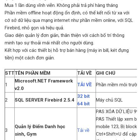
Mua 1 lần dùng vĩnh viễn. Không phải trả phí hàng tháng
Phần mềm offline hoạt động ổn định, có thể kết nối từ xa với
cớ sở dữ liệu qua mạng internet như phần mềm online, với SQL
Firebird, nhỏ gọn và hiệu quả.
Giao diện quản lý đơn giản, thân thiện với cách bố trí thông
minh tạo sự thoải mái nhất cho người dùng.
Kết hợp với các thiết bị hỗ trợ bán hàng (máy in bill, két đựng
tiền) một cách đơn giản.
STT
TÊN PHẦN MỀM
TẢI VỀ
GHI CHÚ
Microsoft.NET Framework
1
TẢI VỀ
Phần mềm môi trườn
v2.0
32 bít
2
SQL SERVER
Firebird 2.5.4
Máy chủ SQL
64 bít
PAS XÓA DỮ LIỆU 99
PAS Thiết lập xem b
Quản lý Điểm Danh học
mobile 123, Bị block 
3
Tải về
sinh, Gym
Ctrl+Shift+U để cập nh