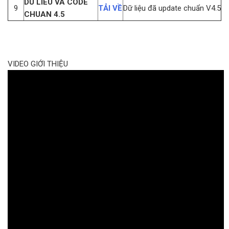
DU LIEU VA CODE
9
TẢI VỀ
Dữ liệu đã update chuẩn V4.5
CHUAN 4.5
VIDEO GIỚI THIỆU