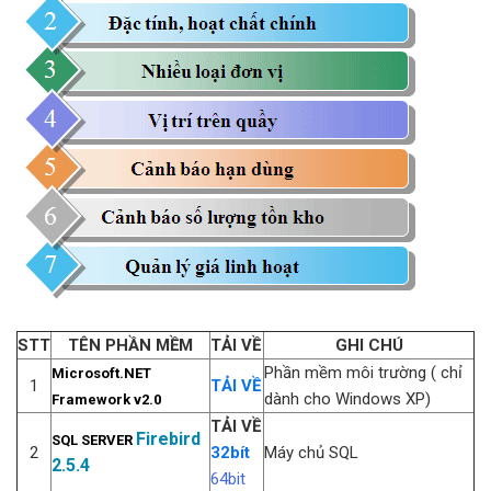
STT
TÊN PHẦN MỀM
TẢI VỀ
GHI CHÚ
Phần mềm môi trường ( chỉ
Microsoft.NET
1
TẢI VỀ
dành cho Windows XP)
Framework v2.0
TẢI VỀ
Firebird
SQL SERVER
2
32bít
Máy chủ SQL
2.5.4
64bit