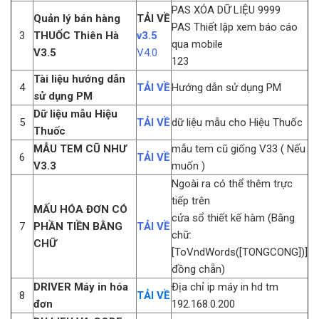
PAS XÓA DỮ LIỆU 9999
Quản lý bán hàng
TẢI VỀ
PAS Thiết lập xem báo cáo
3
THUỐC Thiên Hà
v3.5
qua mobile
V3.5
V4.0
123
Tài liệu hướng dẫn
4
TẢI VỀ
Hướng dẫn sử dụng PM
sử dụng PM
Dữ liệu mẫu Hiệu
5
TẢI VỀ
dữ liệu mẫu cho Hiệu Thuốc
Thuốc
MẪU TEM CŨ NHƯ
mẫu tem cũ giống V33 ( Nếu
6
TẢI VỀ
V3.3
muốn )
Ngoài ra có thể thêm trực
tiếp trên
MẤU HÓA ĐƠN CÓ
cửa sổ thiết kế hàm (Bằng
7
PHẦN TIỀN BẰNG
TẢI VỀ
chữ:
CHỮ
[ToVndWords([TONGCONG])]
đồng chẵn)
DRIVER Máy in hóa
Địa chỉ ip máy in hd tm
8
TẢI VỀ
đơn
192.168.0.200