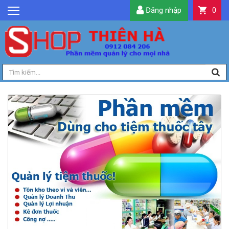
Đăng nhập
0
GIỚI THIỆU
TIN TỨC
SẢN PHẨM
DỊCH VỤ
LIÊN HỆ
TIỆN ÍCH
QUẢN LÝ