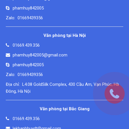
phamhuy842005
Zalo: 01669439356
Văn phòng tại Hà Nội
01669.439.356
phamhuy842005@gmail.com
phamhuy842005
Zalo: 01669439356
Địa chỉ: L4.08 GoldSilk Complex, 430 Cầu Am, Vạn Phúc, Hà
Đông, Hà Nội
Văn phòng tại Bắc Giang
01669.439.356
lekhanhhuydt@gmail.com