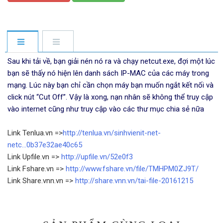
Sau khi tải về, bạn giải nén nó ra và chạy netcut.exe, đợi một lúc
bạn sẽ thấy nó hiện lên danh sách IP-MAC của các máy trong
mạng. Lúc này bạn chỉ cần chọn máy bạn muốn ngắt kết nối và
click nút “Cut Off”. Vậy là xong, nạn nhân sẽ không thể truy cập
vào internet cũng như truy cập vào các thư mục chia sẻ nữa
Link Tenlua.vn =>
http://tenlua.vn/sinhvienit-net-
netc...0b37e32ae40c65
Link Upfile.vn =>
http://upfile.vn/52e0f3
Link Fshare.vn =>
http://www.fshare.vn/file/TMHPM0ZJ9T/
Link Share.vnn.vn =>
http://share.vnn.vn/tai-file-20161215