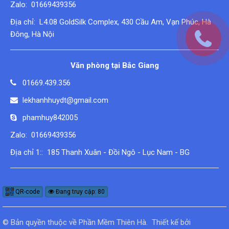
Zalo: 01669439356
Địa chỉ: L4.08 GoldSilk Complex, 430 Cầu Am, Vạn Phúc, Hà
Đông, Hà Nội
Văn phòng tại Bắc Giang
01669.439.356
lekhanhhuydt@gmail.com
phamhuy842005
Zalo: 01669439356
Địa chỉ 1:: 185 Thanh Xuân - Đồi Ngô - Lục Nam - BG
QR-code
Đang truy cập: 80
© Bản quyền thuộc về
Phần Mềm Thiên Hà
.
Thiết kế bởi