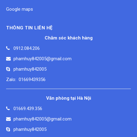
Google maps
THÔNG TIN LIÊN HỆ
Chăm sóc khách hàng
0912.084.206
phamhuy842005@gmail.com
phamhuy842005
Zalo: 01669439356
Văn phòng tại Hà Nội
01669.439.356
phamhuy842005@gmail.com
phamhuy842005