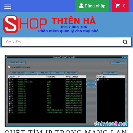
Đăng nhập
0
GIỚI THIỆU
TIN TỨC
SẢN PHẨM
DỊCH VỤ
LIÊN HỆ
TIỆN ÍCH
QUẢN LÝ
QUÉT TÌM IP TRONG MẠNG LAN