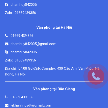
phamhuy842005
Zalo: 01669439356
Văn phòng tại Hà Nội
01669.439.356
phamhuy842005@gmail.com
phamhuy842005
Zalo: 01669439356
Địa chỉ: L4.08 GoldSilk Complex, 430 Cầu Am, Vạn Phúc, Hà
Đông, Hà Nội
Văn phòng tại Bắc Giang
01669.439.356
lekhanhhuydt@gmail.com