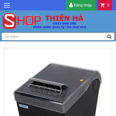
Đăng nhập
0
GIỚI THIỆU
TIN TỨC
SẢN PHẨM
DỊCH VỤ
LIÊN HỆ
TIỆN ÍCH
QUẢN LÝ