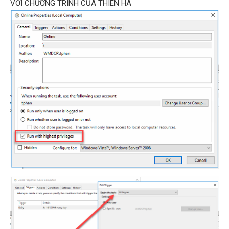
VỚI CHƯƠNG TRÌNH CỦA THIÊN HÀ