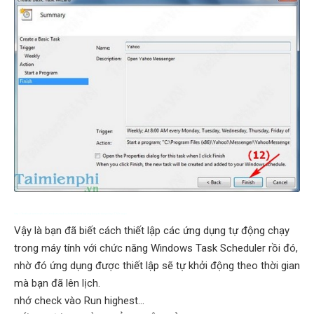
http://thuthuat.taimienphi.vn/windows-task-scheduler-thiet-lap-ung-dung-tu-dong-chay-2760n.aspx
Vậy là bạn đã biết cách thiết lập các ứng dụng tự động chạy
trong máy tính với chức năng Windows Task Scheduler rồi đó,
nhờ đó ứng dụng được thiết lập sẽ tự khởi động theo thời gian
mà bạn đã lên lịch.
nhớ check vào Run highest...