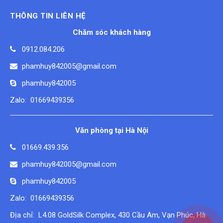
THÔNG TIN LIÊN HỆ
Chăm sóc khách hàng
0912.084.206
phamhuy842005@gmail.com
phamhuy842005
Zalo: 01669439356
Văn phòng tại Hà Nội
01669.439.356
phamhuy842005@gmail.com
phamhuy842005
Zalo: 01669439356
Địa chỉ: L4.08 GoldSilk Complex, 430 Cầu Am, Vạn Phúc, Hà