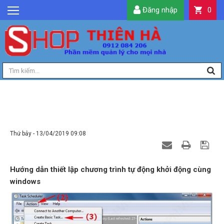
Đăng nhập
0
GIỚI THIỆU
TIN TỨC
SẢN PHẨM
DỊCH VỤ
LIÊN HỆ
HƯỚNG DẪN THIẾT LẬP CHƯƠNG TRÌNH TỰ
ĐỘNG KHỞI ĐỘNG CÙNG WINDOWS
TIỆN ÍCH
Thứ bảy - 13/04/2019 09:08
QUẢN LÝ
Hướng dẫn thiết lập chương trình tự động khởi động cùng
windows