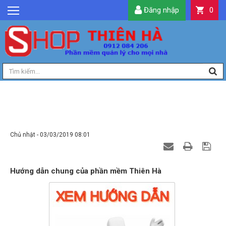
Đăng nhập
0
GIỚI THIỆU
TIN TỨC
SẢN PHẨM
DỊCH VỤ
LIÊN HỆ
HƯỚNG DẪN CHUNG CỦA PHẦN MỀM THIÊN
HÀ
TIỆN ÍCH
Chủ nhật - 03/03/2019 08:01
QUẢN LÝ
Hướng dẫn chung của phần mềm Thiên Hà