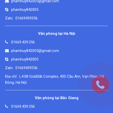
phamhuy842005@gmail.com
phamhuy842005
Zalo: 01669439356
Văn phòng tại Hà Nội
01669.439.356
phamhuy842005@gmail.com
phamhuy842005
Zalo: 01669439356
Địa chỉ: L4.08 GoldSilk Complex, 430 Cầu Am, Vạn Phúc, Hà
Đông, Hà Nội
Văn phòng tại Bắc Giang
01669.439.356