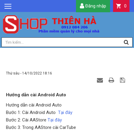
Đăng nhập
0
GIỚI THIỆU
TIN TỨC
SẢN PHẨM
DỊCH VỤ
LIÊN HỆ
HƯỚNG DẪN CÀI ANDROID AUTO
TIỆN ÍCH
Thứ sáu - 14/10/2022 18:16
QUẢN LÝ
Hướng dẫn cài Android Auto
Hướng dẫn cài Android Auto
Bước 1: Cài Android Auto
Tại đây
Bước 2: Cài AAStore
Tại đây
Bước 3: Trong AAStore cài CarTube