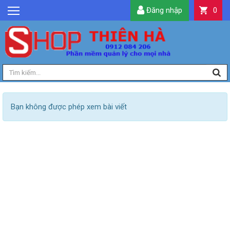
Đăng nhập
0
GIỚI THIỆU
TIN TỨC
SẢN PHẨM
DỊCH VỤ
LIÊN HỆ
Bạn không được phép xem bài viết
TIỆN ÍCH
QUẢN LÝ