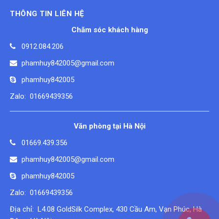
THÔNG TIN LIÊN HỆ
Chăm sóc khách hàng
0912.084.206
phamhuy842005@gmail.com
phamhuy842005
Zalo: 01669439356
Văn phòng tại Hà Nội
01669.439.356
phamhuy842005@gmail.com
phamhuy842005
Zalo: 01669439356
Địa chỉ: L4.08 GoldSilk Complex, 430 Cầu Am, Vạn Phúc, Hà