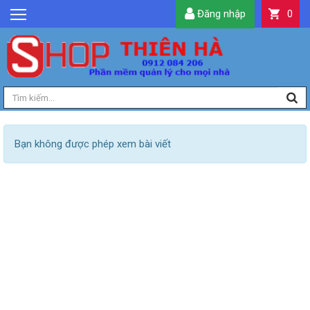
Đăng nhập
0
GIỚI THIỆU
TIN TỨC
SẢN PHẨM
DỊCH VỤ
LIÊN HỆ
Bạn không được phép xem bài viết
TIỆN ÍCH
QUẢN LÝ