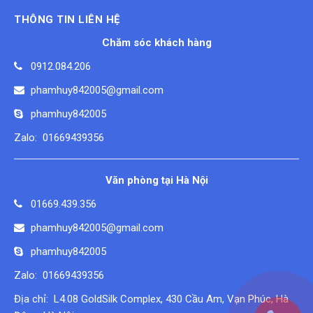
THÔNG TIN LIÊN HỆ
Chăm sóc khách hàng
0912.084.206
phamhuy842005@gmail.com
phamhuy842005
Zalo: 01669439356
Văn phòng tại Hà Nội
01669.439.356
phamhuy842005@gmail.com
phamhuy842005
Zalo: 01669439356
Địa chỉ: L4.08 GoldSilk Complex, 430 Cầu Am, Vạn Phúc, Hà