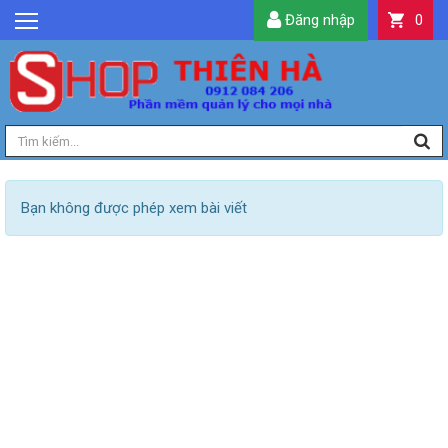
Đăng nhập
0
GIỚI THIỆU
TIN TỨC
SẢN PHẨM
DỊCH VỤ
LIÊN HỆ
Bạn không được phép xem bài viết
TIỆN ÍCH
QUẢN LÝ