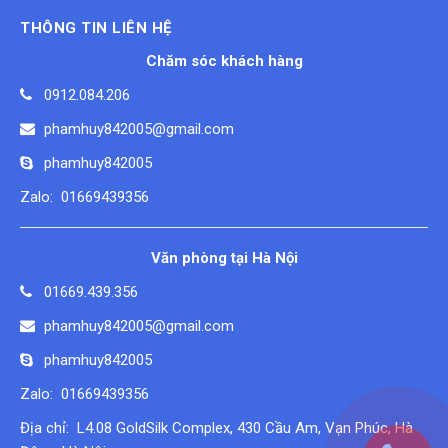
THÔNG TIN LIÊN HỆ
Chăm sóc khách hàng
0912.084.206
phamhuy842005@gmail.com
phamhuy842005
Zalo: 01669439356
Văn phòng tại Hà Nội
01669.439.356
phamhuy842005@gmail.com
phamhuy842005
Zalo: 01669439356
Địa chỉ: L4.08 GoldSilk Complex, 430 Cầu Am, Vạn Phúc, Hà