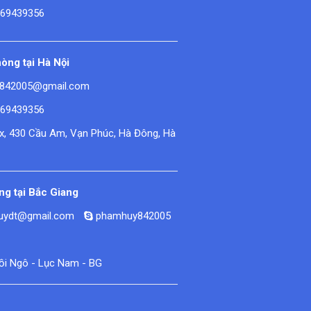
669439356
òng tại Hà Nội
842005@gmail.com
669439356
ex, 430 Cầu Am, Vạn Phúc, Hà Đông, Hà
g tại Bắc Giang
huydt@gmail.com
phamhuy842005
Đồi Ngô - Lục Nam - BG