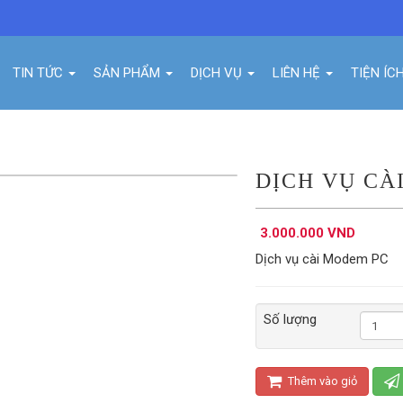
TIN TỨC
SẢN PHẨM
DỊCH VỤ
LIÊN HỆ
TIỆN ÍC
DỊCH VỤ CÀ
3.000.000 VND
Dịch vụ cài Modem PC
Số lượng
Thêm vào giỏ