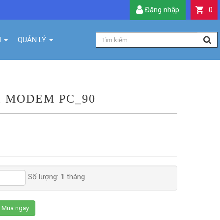
Đăng nhập
0
H
QUẢN LÝ
I MODEM PC_90
Số lượng:
1
tháng
Mua ngay