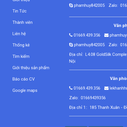
phamhuy842005
Zalo: 01
Tin Tức
Thành viên
Văn ph
Liên hệ
01669.439.356
phamhuy
phamhuy842005
Zalo: 01
Thống kê
Địa chỉ: L4.08 GoldSilk Compl
Tìm kiếm
Nội
Giới thiệu sản phẩm
Văn phòn
Báo cáo CV
01669.439.356
lekhanh
Google maps
Zalo: 01669439356
Địa chỉ 1:: 185 Thanh Xuân - 