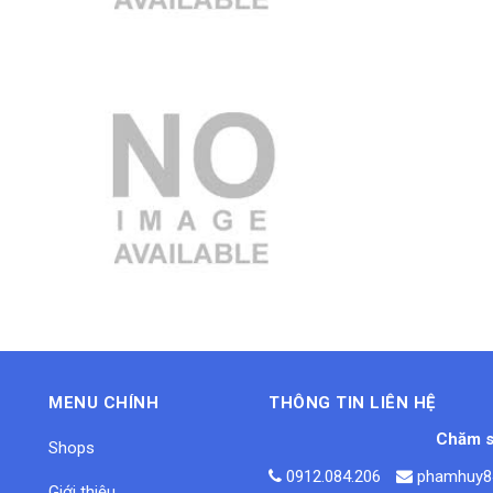
3.000.000 VND
MENU CHÍNH
THÔNG TIN LIÊN HỆ
Chăm s
Shops
0912.084.206
phamhuy8
Giới thiệu