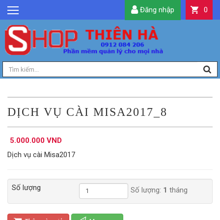
Đăng nhập
0
GIỚI THIỆU
TIN TỨC
SẢN PHẨM
DỊCH VỤ
LIÊN HỆ
DỊCH VỤ CÀI MISA2017_8
TIỆN ÍCH
5.000.000 VND
QUẢN LÝ
Dịch vụ cài Misa2017
Số lượng
Số lượng:
1
tháng