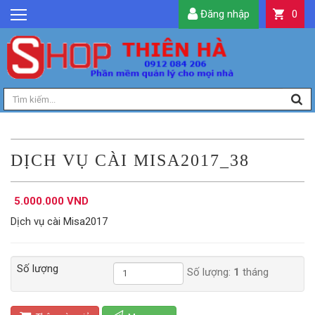
Đăng nhập
0
GIỚI THIỆU
TIN TỨC
SẢN PHẨM
DỊCH VỤ
LIÊN HỆ
DỊCH VỤ CÀI MISA2017_38
TIỆN ÍCH
5.000.000 VND
QUẢN LÝ
Dịch vụ cài Misa2017
Số lượng
Số lượng:
1
tháng