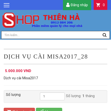
Đăng nhập
0
GIỚI THIỆU
TIN TỨC
SẢN PHẨM
DỊCH VỤ
LIÊN HỆ
DỊCH VỤ CÀI MISA2017_28
TIỆN ÍCH
5.000.000 VND
QUẢN LÝ
Dịch vụ cài Misa2017
Số lượng
Số lượng:
1
tháng